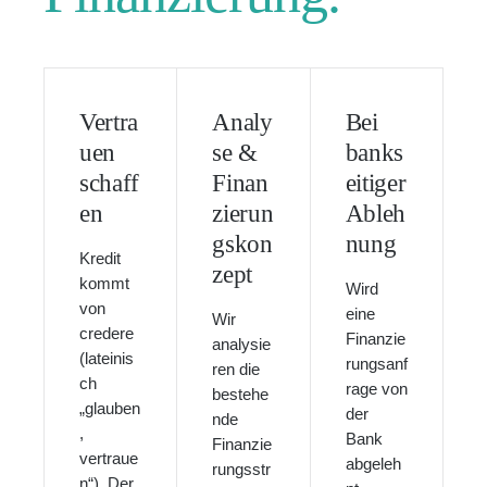
Vertra
Analy
Bei
uen
se &
banks
schaff
Finan
eitiger
en
zierun
Ableh
gskon
nung
Kredit
zept
kommt
Wird
von
eine
Wir
credere
Finanzie
analysie
(lateinis
rungsanf
ren die
ch
rage von
bestehe
„glauben
der
nde
,
Bank
Finanzie
vertraue
abgeleh
rungsstr
n“). Der