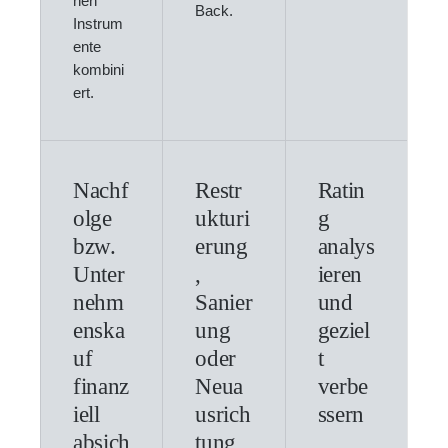
hen
Back.
Instrum
ente
kombini
ert.
Nachf
Restr
Ratin
olge
ukturi
g
bzw.
erung
analys
Unter
,
ieren
nehm
Sanier
und
enska
ung
geziel
uf
oder
t
finanz
Neua
verbe
iell
usrich
ssern
absich
tung