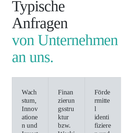
Typische
Anfragen
von Unternehmen
an uns.
Wach
Finan
Förde
stum,
zierun
rmitte
Innov
gsstru
l
atione
ktur
identi
n und
bzw.
fiziere