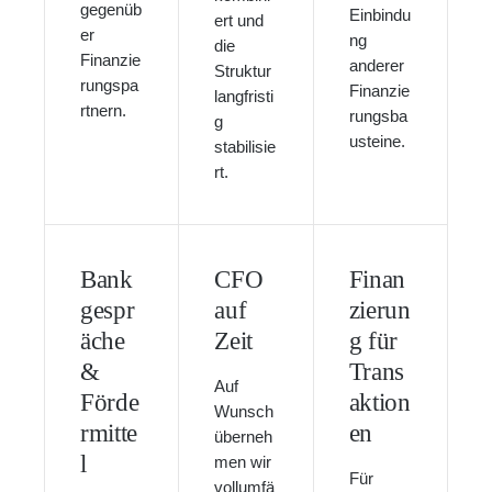
gegenüb
Einbindu
ert und
er
ng
die
Finanzie
anderer
Struktur
rungspa
Finanzie
langfristi
rtnern.
rungsba
g
usteine.
stabilisie
rt.
Bank
CFO
Finan
gespr
auf
zierun
äche
Zeit
g für
&
Trans
Auf
Förde
aktion
Wunsch
rmitte
en
überneh
l
men wir
Für
vollumfä