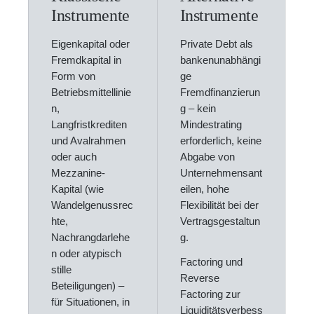
Instrumente
Instrumente
Eigenkapital oder
Private Debt als
Fremdkapital in
bankenunabhängi
Form von
ge
Betriebsmittellinie
Fremdfinanzierun
n,
g – kein
Langfristkrediten
Mindestrating
und Avalrahmen
erforderlich, keine
oder auch
Abgabe von
Mezzanine-
Unternehmensant
Kapital (wie
eilen, hohe
Wandelgenussrec
Flexibilität bei der
hte,
Vertragsgestaltun
Nachrangdarlehe
g.
n oder atypisch
Factoring und
stille
Reverse
Beteiligungen) –
Factoring zur
für Situationen, in
Liquiditätsverbess