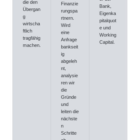
die den
Finanzie
Bank,
Übergan
rungspa
Eigenka
g
rtnern.
pitalquot
wirtscha
Wird
e und
ftlich
eine
Working
tragfähig
Anfrage
Capital.
machen.
bankseit
ig
abgeleh
nt,
analysie
ren wir
die
Gründe
und
leiten die
nächste
n
Schritte