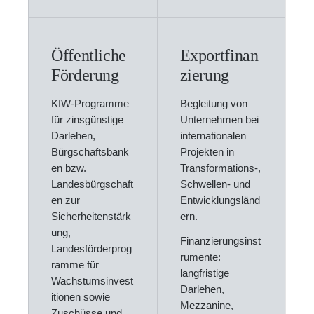
Öffentliche
Exportfinan
Förderung
zierung
KfW-Programme
Begleitung von
für zinsgünstige
Unternehmen bei
Darlehen,
internationalen
Bürgschaftsbank
Projekten in
en bzw.
Transformations-,
Landesbürgschaft
Schwellen- und
en zur
Entwicklungsländ
Sicherheitenstärk
ern.
ung,
Finanzierungsinst
Landesförderprog
rumente:
ramme für
langfristige
Wachstumsinvest
Darlehen,
itionen sowie
Mezzanine,
Zuschüsse und