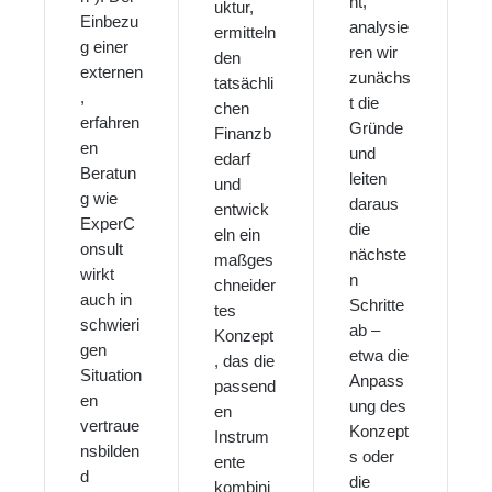
nt,
uktur,
Einbezu
analysie
ermitteln
g einer
ren wir
den
externen
zunächs
tatsächli
,
t die
chen
erfahren
Gründe
Finanzb
en
und
edarf
Beratun
leiten
und
g wie
daraus
entwick
ExperC
die
eln ein
onsult
nächste
maßges
wirkt
n
chneider
auch in
Schritte
tes
schwieri
ab –
Konzept
gen
etwa die
, das die
Situation
Anpass
passend
en
ung des
en
vertraue
Konzept
Instrum
nsbilden
s oder
ente
d
die
kombini