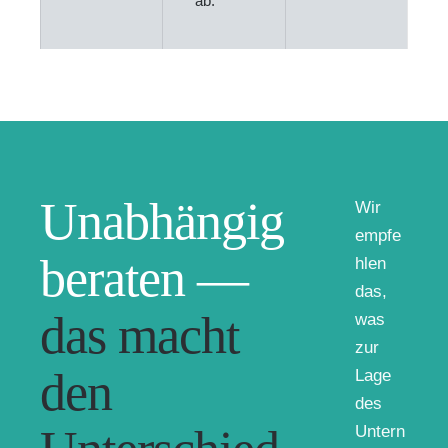
ab.
Unabhängig
Wir
empfe
beraten —
hlen
das,
das macht
was
zur
den
Lage
des
Untern