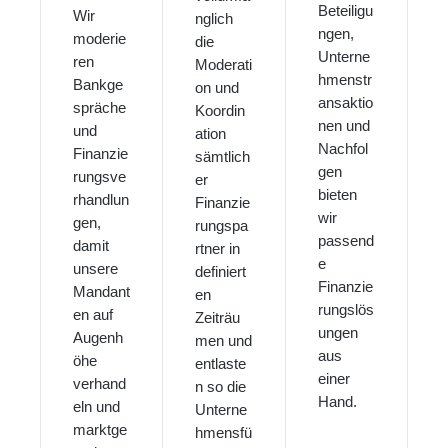
Beteiligu
Wir
nglich
ngen,
moderie
die
Unterne
ren
Moderati
hmenstr
Bankge
on und
ansaktio
spräche
Koordin
nen und
und
ation
Nachfol
Finanzie
sämtlich
gen
rungsve
er
bieten
rhandlun
Finanzie
wir
gen,
rungspa
passend
damit
rtner in
e
unsere
definiert
Finanzie
Mandant
en
rungslös
en auf
Zeiträu
ungen
Augenh
men und
aus
öhe
entlaste
einer
verhand
n so die
Hand.
eln und
Unterne
marktge
hmensfü