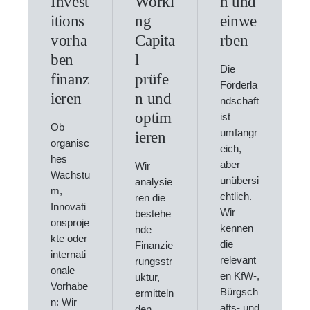
Invest
Worki
n und
itions
ng
einwe
vorha
Capita
rben
ben
l
Die
finanz
prüfe
Förderla
ieren
n und
ndschaft
optim
ist
Ob
umfangr
ieren
organisc
eich,
hes
aber
Wir
Wachstu
unübersi
analysie
m,
chtlich.
ren die
Innovati
Wir
bestehe
onsproje
kennen
nde
kte oder
die
Finanzie
internati
relevant
rungsstr
onale
en KfW-,
uktur,
Vorhabe
Bürgsch
ermitteln
n: Wir
afts- und
den