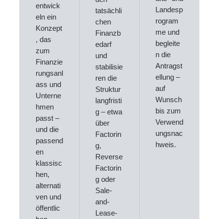
entwick
Landesp
tatsächli
eln ein
rogram
chen
Konzept
me und
Finanzb
, das
begleite
edarf
zum
n die
und
Finanzie
Antragst
stabilisie
rungsanl
ellung –
ren die
ass und
auf
Struktur
Unterne
Wunsch
langfristi
hmen
bis zum
g – etwa
passt –
Verwend
über
und die
ungsnac
Factorin
passend
hweis.
g,
en
Reverse
klassisc
Factorin
hen,
g oder
alternati
Sale-
ven und
and-
öffentlic
Lease-