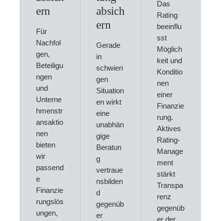
Das
ern
absich
Rating
ern
beeinflu
Für
sst
Nachfol
Gerade
Möglich
gen,
in
keit und
Beteiligu
schwieri
Konditio
ngen
gen
nen
und
Situation
einer
Unterne
en wirkt
Finanzie
hmenstr
eine
rung.
ansaktio
unabhän
Aktives
nen
gige
Rating-
bieten
Beratun
Manage
wir
g
ment
passend
vertraue
stärkt
e
nsbilden
Transpa
Finanzie
d
renz
rungslös
gegenüb
gegenüb
ungen,
er
er der